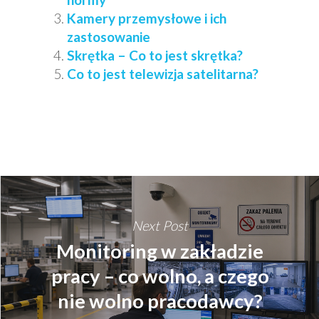
Kamery przemysłowe i ich
zastosowanie
Skrętka – Co to jest skrętka?
Co to jest telewizja satelitarna?
Next Post
Monitoring w zakładzie
pracy – co wolno, a czego
nie wolno pracodawcy?