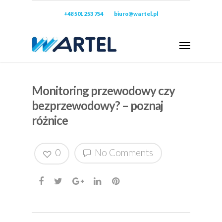
+48 501 253 754
biuro@wartel.pl
Monitoring przewodowy czy
bezprzewodowy? – poznaj
różnice
0
No Comments