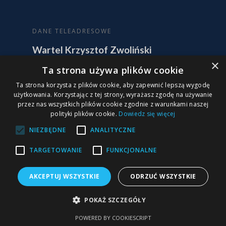
DANE TELEADRESOWE
Wartel Krzysztof Zwoliński
Powstańców Śląskich 104/95
×
Ta strona używa plików cookie
01-466 Warszawa
Ta strona korzysta z plików cookie, aby zapewnić lepszą wygodę
użytkowania. Korzystając z tej strony, wyrażasz zgodę na używanie
+48 501 253 754
przez nas wszystkich plików cookie zgodnie z warunkami naszej
biuro@wartel.pl
polityki plików cookie.
Dowiedz się więcej
NIEZBĘDNE
ANALITYCZNE
NIP 701-000-44-40
TARGETOWANIE
FUNKCJONALNE
AKCEPTUJ WSZYSTKIE
ODRZUĆ WSZYSTKIE
FORMULARZ KONTAKTOWY
POKAŻ SZCZEGÓŁY
POWERED BY COOKIESCRIPT
Imię i nazwisko (wymagane)