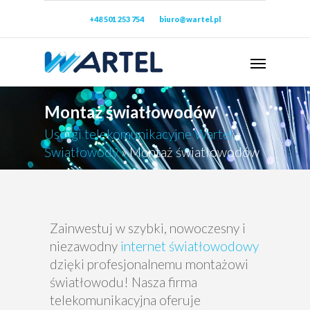
+48 501 253 754
biuro@wartel.pl
Montaż światłowodów
Usługi telekomunikacyjne Wartel
»
Światłowody
»
Montaż światłowodów
Zainwestuj w szybki, nowoczesny i
niezawodny
internet światłowodowy
dzięki profesjonalnemu montażowi
światłowodu! Nasza firma
telekomunikacyjna oferuje